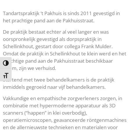
Tandartspraktijk ’t Pakhuis is sinds 2011 gevestigd in
het prachtige pand aan de Pakhuisstraat.
De praktijk bestaat echter al veel langer en was
oorspronkelijk gevestigd als dorpspraktijk in
Schellinkhout, gestart door collega Frank Mulder.
Omdat de praktijk in Schellinkhout te klein werd en het
prachtige pand aan de Pakhuisstraat beschikbaar
Keuze voor hoog contrast
kwam, zijn we verhuisd.
Kies grootte van het lettertype
Startend met twee behandelkamers is de praktijk
inmiddels gegroeid naar vijf behandelkamers.
Vakkundige en empathische zorgverleners zorgen, in
combinatie met hypermoderne apparatuur als 3D
scanners (“happen” in klei overbodig),
operatiemicroscopen, geavanceerde röntgenmachines
en de allernieuwste technieken en materialen voor