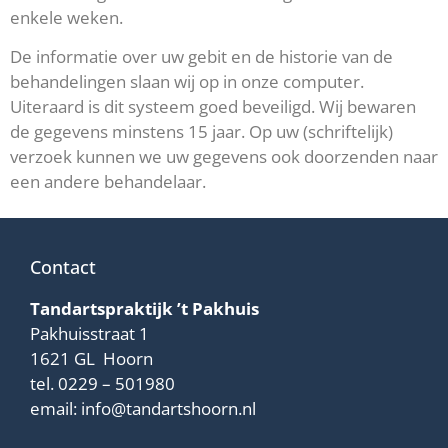
enkele weken.
De informatie over uw gebit en de historie van de
behandelingen slaan wij op in onze computer.
Uiteraard is dit systeem goed beveiligd. Wij bewaren
de gegevens minstens 15 jaar. Op uw (schriftelijk)
verzoek kunnen we uw gegevens ook doorzenden naar
een andere behandelaar.
Contact
Tandartspraktijk ’t Pakhuis
Pakhuisstraat 1
1621 GL Hoorn
tel.
0229 – 501980
email:
info@tandartshoorn.nl