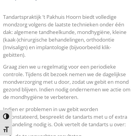
Tandartspraktijk ’t Pakhuis Hoorn biedt volledige
mondzorg volgens de laatste technieken onder één
dak: algemene tandheelkunde, mondhygiëne, kleine
(kaak-)chirurgische behandelingen, orthodontie
(Invisalign) en implantologie (bijvoorbeeld klik-
gebitten).
Graag zien we u regelmatig voor een periodieke
controle. Tijdens dit bezoek nemen we de dagelijkse
mondverzorging met u door, zodat uw gebit en mond
gezond blijven. Indien nodig ondernemen we actie om
de mondhygiëne te verbeteren.
Indien er problemen in uw gebit worden
geconstateerd, bespreekt de tandarts met u of extra
Keuze voor hoog contrast
behandeling nodig is. Ook vertelt de tandarts u over:
Kies grootte van het lettertype