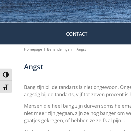
CONTACT
|
|
Homepage
Behandelingen
Angst
Angst
Keuze voor hoog contrast
Bang zijn bij de tandarts is niet ongewoon. On
Kies grootte van het lettertype
angstig bij de tandarts, vijf tot zeven procent is
Mensen die heel bang zijn durven soms helemaa
niet meer zijn gegaan, zijn ze nog banger om w
gaatjes gekregen, of hebben ze zelfs al pijn…