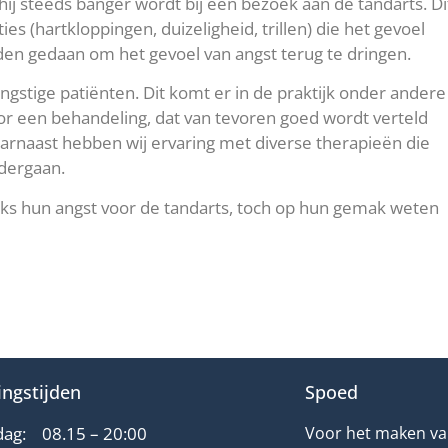
hij steeds banger wordt bij een bezoek aan de tandarts. Di
es (hartkloppingen, duizeligheid, trillen) die het gevoel
den gedaan om het gevoel van angst terug te dringen.
gstige patiënten. Dit komt er in de praktijk onder andere
or een behandeling, dat van tevoren goed wordt verteld
aarnaast hebben wij ervaring met diverse therapieën die
dergaan.
danks hun angst voor de tandarts, toch op hun gemak weten
ngstijden
Spoed
ag:
08.15 – 20:00
Voor het maken van