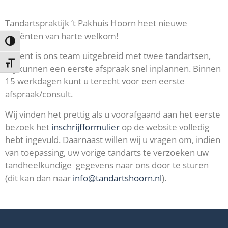
Tandartspraktijk ’t Pakhuis Hoorn heet nieuwe
patiënten van harte welkom!
Keuze voor hoog contrast
Recent is ons team uitgebreid met twee tandartsen,
Kies grootte van het lettertype
wij kunnen een eerste afspraak snel inplannen. Binnen
15 werkdagen kunt u terecht voor een eerste
afspraak/consult.
Wij vinden het prettig als u voorafgaand aan het eerste
bezoek het
inschrijfformulier
op de website volledig
hebt ingevuld. Daarnaast willen wij u vragen om, indien
van toepassing, uw vorige tandarts te verzoeken uw
tandheelkundige gegevens naar ons door te sturen
(dit kan dan naar
info@tandartshoorn.nl
).